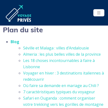
Plan du site
Blog
Séville et Malaga : villes d’Andalousie
Almeria : les plus belles villes de la province
Les 18 choses incontournables à faire à
Lisbonne
Voyager en hiver : 3 destinations italiennes à
redécouvrir
Où faire sa demande en mariage au Chili ?
7 caractéristiques typiques du voyageur
Safari en Ouganda : comment organiser
votre trekking vers les gorilles de montagne